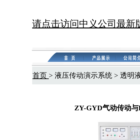
请点击访问中义公司最新
首页
> 液压传动演示系统 > 
ZY-GYD
气动传动与