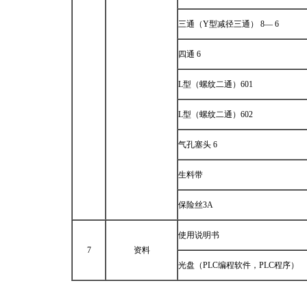
三通（Y型减径三通） 8— 6
四通 6
L型（螺纹二通）601
L型（螺纹二通）602
气孔塞头 6
生料带
保险丝3A
使用说明书
7
资料
光盘（PLC编程软件，PLC程序）