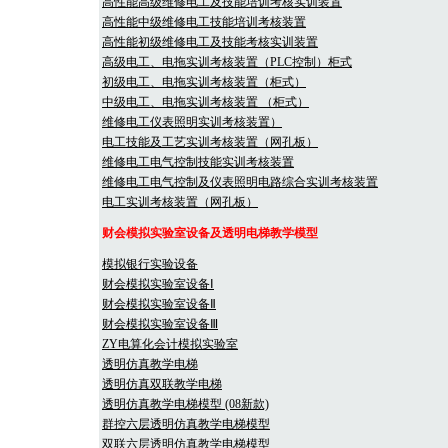
高性能高级维修电工及技能培训考核实训装置
高性能中级维修电工技能培训考核装置
高性能初级维修电工及技能考核实训装置
高级电工、电拖实训考核装置（PLC控制）柜式
初级电工、电拖实训考核装置（柜式）
中级电工、电拖实训考核装置 （柜式）
维修电工仪表照明实训考核装置）
电工技能及工艺实训考核装置（网孔板）
维修电工电气控制技能实训考核装置
维修电工电气控制及仪表照明电路综合实训考核装置
电工实训考核装置（网孔板）
财会模拟实验室设备及透明电梯教学模型
模拟银行实验设备
财会模拟实验室设备Ⅰ
财会模拟实验室设备Ⅱ
财会模拟实验室设备Ⅲ
ZY电算化会计模拟实验室
透明仿真教学电梯
透明仿真双联教学电梯
透明仿真教学电梯模型 (08新款)
群控六层透明仿真教学电梯模型
双联六层透明仿真教学电梯模型