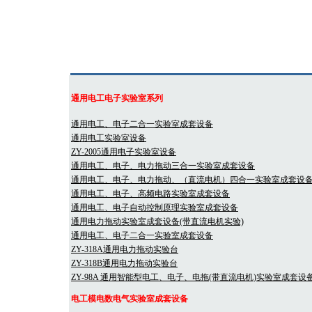
通用电工电子实验室系列
通用电工、电子二合一实验室成套设备
通用电工实验室设备
ZY-2005通用电子实验室设备
通用电工、电子、电力拖动三合一实验室成套设备
通用电工、电子、电力拖动、（直流电机）四合一实验室成套设
通用电工、电子、高频电路实验室成套设备
通用电工、电子自动控制原理实验室成套设备
通用电力拖动实验室成套设备(带直流电机实验)
通用电工、电子二合一实验室成套设备
ZY-318A通用电力拖动实验台
ZY-318B通用电力拖动实验台
ZY-98A 通用智能型电工、电子、电拖(带直流电机)实验室成套设
电工模电数电气实验室成套设备