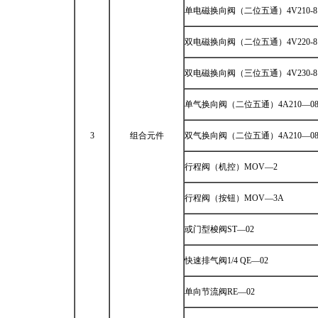
单电磁换向阀（二位五通）4V210-8
双电磁换向阀（二位五通）4V220-8
双电磁换向阀（三位五通）4V230-8
单气换向阀（二位五通）4A210—0
3
组合元件
双气换向阀（二位五通）4A210—0
行程阀（机控）MOV—2
行程阀（按钮）MOV—3A
或门型梭阀ST—02
快速排气阀1/4 QE—02
单向节流阀RE—02