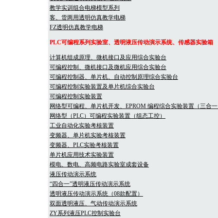
教学实训组合电梯模型系列
客、货两用透明仿真教学电梯
FZ透明仿真教学电梯
PLC可编程系列实验室、透明液压传动演示系统、传感器实验箱
计算机组成原理、微机接口及应用综合实验台
可编程控制、微机接口及微机应用综合实验台
可编程控制器、单片机、自动控制原理综合实验台
可编程控制实验装置及单片机综合实验台
可编程控制实验装置
网络型可编程、单片机开发、EPROM 编程综合实验装置（三合一
网络型（PLC）可编程实验装置（组态工控）
工业自动化实验考核装置
变频器、单片机实验考核装置
变频器、PLC实验考核装置
单片机应用技术实验装置
模电、数电、高频电路实验室成套设备
液压传动演示系统
“四合一”透明液压传动演示系统
透明液压传动演示系统（08款配置）
双面透明液压、气动传动演示系统
ZY系列液压PLC控制实验台