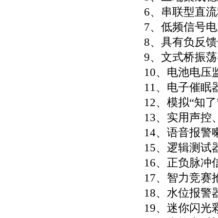
6、串联型直
7、低频信号
8、具有负反
9、文式桥振
10、电池电
11、电子催眠
12、模拟“知
13、实用声
14、语音报警
15、逻辑测试
16、正负脉冲
17、智力竞赛
18、水位报警
19、迷你闪光