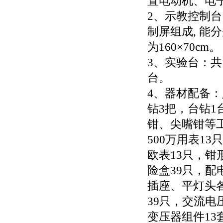
置电动机、电
2、示教控制台
制屏组成, 能
为160×70cm。
3、实验台：共
台。
4、器材配备：
钻3把，台钻
钳、尖嘴钳等工
500万用表1
欧表13只，钳
险盒39只，配
插座、平灯头各
39只，交流电
变压器组件13