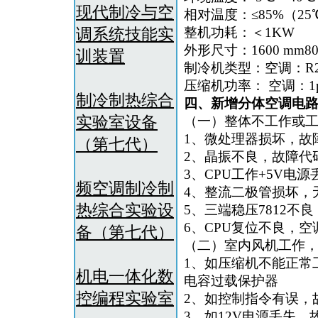
现代制冷与空
相对温度：≤85%（25
调系统技能实
整机功耗：＜1KW
外形尺寸：1600 mm80
训装置
制冷机类型：空调：R22
压缩机功率： 空调：1ph
制冷制热综合
四、新增分体空调电
实验室设备
（一）整体不工作或
1、微处理器损坏，故
（第七代）
2、晶振不良，故障代
3、CPU工作+5V电
频空调制冷制
4、整流二极管损坏，
热综合实验设
5、三端稳压7812不
6、CPU复位不良，
备（第七代）
（二）室内风机工作
1、如压缩机不能正常
机电一体化数
电容过载保护器
控编程实验室
2、如控制指令有误，
3、如12V电源丢失，