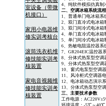
中央空调实验
4、纯软件模拟仿真制
室设备（带微
二、
空调冰箱系统流
机接口）
1、普通单门电冰箱系
2、双门直冷式电冰箱
3、双门间冷式电冰箱
家用小电器维
4、单门直冷式电冰箱
修实训考核台
5、单门间冷式电冰箱
6、热敏电阻温控器系
滚筒洗衣机维
7、GR204EIC温控
8、分体式热泵型空调
修技能实训考
9、分体式热泵型空调
核装置
10、窗式电泵型空调
11、风冷柜式空调器
家电音视频维
12、电冰箱动态演示
13、分体式热泵型空
修技能实训考
三、主要技术参数
核装置
工作电源：AC220V±5%
环境温度：-5℃～40℃