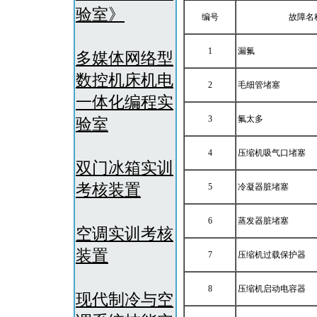
验室》
编号
故障名
1
漏氟
多媒体网络型
数控机床机电
2
毛细管堵塞
一体化编程实
3
氟太多
验室
4
压缩机吸气口堵塞
双门冰箱实训
考核装置
5
冷凝器脏堵塞
6
蒸发器脏堵塞
空调实训考核
装置
7
压缩机过载保护器
8
压缩机启动电容器
现代制冷与空