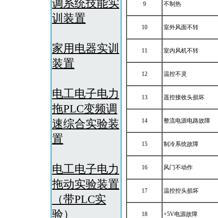
调系统技能实
9
不制热
训装置
10
室外风面不转
家用电器实训
11
室内风机不转
装置
12
温控不灵
电工电子电力
13
遥控接收头损坏
拖PLC变频调
速综合实验装
14
整流电源电路故障
置
15
制冷系统故障
电工电子电力
16
风门不动作
拖动实验装置
17
温控控头损坏
（带PLC实
验）
18
+5V电源故障